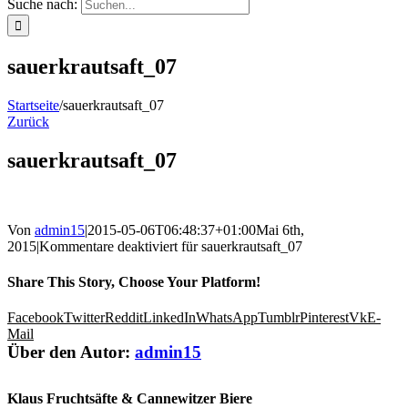
Suche nach:
sauerkrautsaft_07
Startseite
/
sauerkrautsaft_07
Zurück
sauerkrautsaft_07
Von
admin15
|
2015-05-06T06:48:37+01:00
Mai 6th,
2015
|
Kommentare deaktiviert
für sauerkrautsaft_07
Share This Story, Choose Your Platform!
Facebook
Twitter
Reddit
LinkedIn
WhatsApp
Tumblr
Pinterest
Vk
E-
Mail
Über den Autor:
admin15
Klaus Fruchtsäfte & Cannewitzer Biere