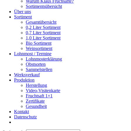
Warum Klaus Fruchsäfte?
Sortimentsübersicht
Über uns
Sortiment
Gesamtübersicht
0,2 Liter Sortiment
0,7 Liter Sortiment
1,0 Liter Sortiment
Bio Sortiment
Weinsortiment
Lohnmost / Termine
Lohnmosterklärung
Obstsorten
Sammelstellen
Werksverkauf
Produktion
Herstellung
Video-Visitenkarte
Fruchtsaft 1×1
Zertifikate
Gesundheit
Kontakt
Datenschutz