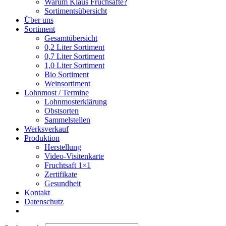
Warum Klaus Fruchsäfte?
Sortimentsübersicht
Über uns
Sortiment
Gesamtübersicht
0,2 Liter Sortiment
0,7 Liter Sortiment
1,0 Liter Sortiment
Bio Sortiment
Weinsortiment
Lohnmost / Termine
Lohnmosterklärung
Obstsorten
Sammelstellen
Werksverkauf
Produktion
Herstellung
Video-Visitenkarte
Fruchtsaft 1×1
Zertifikate
Gesundheit
Kontakt
Datenschutz