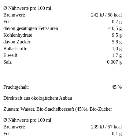
Ø Nährwerte pro 100 ml
Brennwert:
242 kJ / 58 kcal
Fett
0,7 g
davon gesättigten Fettsäuren
< 0,5 g
Kohlenhydrate
9,5 g
davon Zucker
5,8 g
Ballaststoffe
1,0 g
Eiweiß
1,7 g
Salz
0,007 g
Fruchtgehalt:
45 %
Direktsaft aus ökologischem Anbau
Zutaten: Wasser, Bio-Stachelbeersaft (45%), Bio-Zucker
Ø Nährwerte pro 100 ml
Brennwert:
239 kJ / 57 kcal
Fett
0,1 g