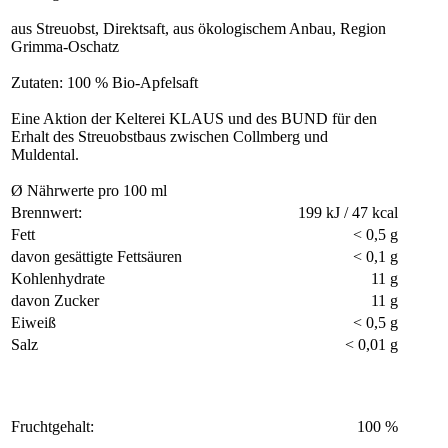
aus Streuobst, Direktsaft, aus ökologischem Anbau, Region
Grimma-Oschatz
Zutaten: 100 % Bio-Apfelsaft
Eine Aktion der Kelterei KLAUS und des BUND für den
Erhalt des Streuobstbaus zwischen Collmberg und
Muldental.
Ø Nährwerte pro 100 ml
Brennwert:
199 kJ / 47 kcal
Fett
< 0,5 g
davon gesättigte Fettsäuren
< 0,1 g
Kohlenhydrate
11 g
davon Zucker
11 g
Eiweiß
< 0,5 g
Salz
< 0,01 g
Fruchtgehalt:
100 %