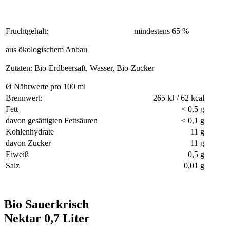
Fruchtgehalt:
mindestens 65 %
aus ökologischem Anbau
Zutaten: Bio-Erdbeersaft, Wasser, Bio-Zucker
Ø Nährwerte pro 100 ml
Brennwert:
265 kJ / 62 kcal
Fett
< 0,5 g
davon gesättigten Fettsäuren
< 0,1 g
Kohlenhydrate
11 g
davon Zucker
11 g
Eiweiß
0,5 g
Salz
0,01 g
Bio Sauerkrisch
Nektar 0,7 Liter