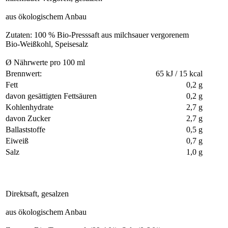
aus ökologischem Anbau
Zutaten: 100 % Bio-Presssaft aus milchsauer vergorenem
Bio-Weißkohl, Speisesalz
Ø Nährwerte pro 100 ml
Brennwert:
65 kJ / 15 kcal
Fett
0,2 g
davon gesättigten Fettsäuren
0,2 g
Kohlenhydrate
2,7 g
davon Zucker
2,7 g
Ballaststoffe
0,5 g
Eiweiß
0,7 g
Salz
1,0 g
Direktsaft, gesalzen
aus ökologischem Anbau