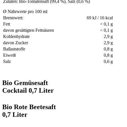
Zutaten: Bio-Tomatensaft (99,4 %), Salz (0,6 %)
Ø Nährwerte pro 100 ml
Brennwert:
69 kJ / 16 kcal
Fett
< 0,1 g
davon gesättigten Fettsäuren
< 0,1 g
Kohlenhydrate
2,9 g
davon Zucker
2,9 g
Ballaststoffe
0,8 g
Eiweiß
0,8 g
Salz
0,6 g
Bio Gemüsesaft
Cocktail 0,7 Liter
Bio Rote Beetesaft
0,7 Liter