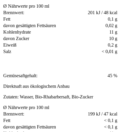
Ø Nährwerte pro 100 ml
Brennwert:
201 kJ / 48 kcal
Fett
0,1 g
davon gesättigten Fettsäuren
0,02 g
Kohlenhydrate
11 g
davon Zucker
10 g
Eiweiß
0,2 g
Salz
< 0,01 g
Gemüsesaftgehalt:
45 %
Direktsaft aus ökologischem Anbau
Zutaten: Wasser, Bio-Rhabarbersaft, Bio-Zucker
Ø Nährwerte pro 100 ml
Brennwert:
199 kJ / 47 kcal
Fett
< 0,1 g
davon gesättigten Fettsäuren
< 0,1 g