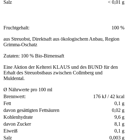
Salz
< 0,01 g
Fruchtgehalt:
100 %
aus Streuobst, Direktsaft aus ökologischem Anbau, Region
Grimma-Oschatz
Zutaten: 100 % Bio-Birnensaft
Eine Aktion der Kelterei KLAUS und des BUND für den
Erhalt des Streuobstbaus zwischen Collmberg und
Muldental.
Ø Nährwerte pro 100 ml
Brennwert:
176 kJ / 42 kcal
Fett
0,1 g
davon gesättigten Fettsäuren
0,02 g
Kohlenhydrate
9,6 g
davon Zucker
8,1 g
Eiweiß
0,1 g
Salz
0,003 g