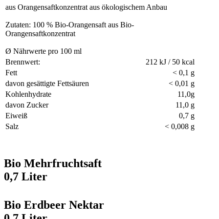
aus Orangensaftkonzentrat aus ökologischem Anbau
Zutaten: 100 % Bio-Orangensaft aus Bio-
Orangensaftkonzentrat
Ø Nährwerte pro 100 ml
Brennwert:
212 kJ / 50 kcal
Fett
< 0,1 g
davon gesättigte Fettsäuren
< 0,01 g
Kohlenhydrate
11,0g
davon Zucker
11,0 g
Eiweiß
0,7 g
Salz
< 0,008 g
Bio Mehrfruchtsaft
0,7 Liter
Bio Erdbeer Nektar
0,7 Liter