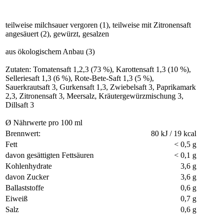
teilweise milchsauer vergoren (1), teilweise mit Zitronensaft
angesäuert (2), gewürzt, gesalzen
aus ökologischem Anbau (3)
Zutaten: Tomatensaft 1,2,3 (73 %), Karottensaft 1,3 (10 %),
Selleriesaft 1,3 (6 %), Rote-Bete-Saft 1,3 (5 %),
Sauerkrautsaft 3, Gurkensaft 1,3, Zwiebelsaft 3, Paprikamark
2,3, Zitronensaft 3, Meersalz, Kräutergewürzmischung 3,
Dillsaft 3
Ø Nährwerte pro 100 ml
Brennwert:
80 kJ / 19 kcal
Fett
< 0,5 g
davon gesättigten Fettsäuren
< 0,1 g
Kohlenhydrate
3,6 g
davon Zucker
3,6 g
Ballaststoffe
0,6 g
Eiweiß
0,7 g
Salz
0,6 g