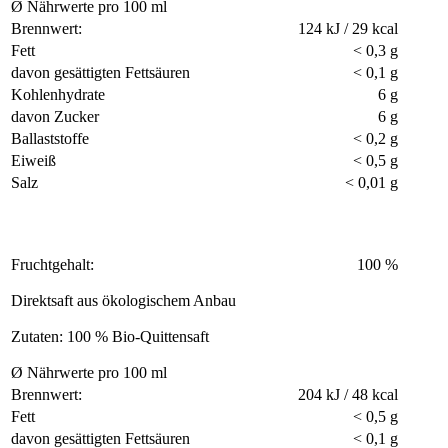
Ø Nährwerte pro 100 ml
Brennwert:
124 kJ / 29 kcal
Fett
< 0,3 g
davon gesättigten Fettsäuren
< 0,1 g
Kohlenhydrate
6 g
davon Zucker
6 g
Ballaststoffe
< 0,2 g
Eiweiß
< 0,5 g
Salz
< 0,01 g
Fruchtgehalt:
100 %
Direktsaft aus ökologischem Anbau
Zutaten: 100 % Bio-Quittensaft
Ø Nährwerte pro 100 ml
Brennwert:
204 kJ / 48 kcal
Fett
< 0,5 g
davon gesättigten Fettsäuren
< 0,1 g