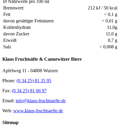
Ø Nährwerte pro 100 ml
Brennwert:
212 kJ / 50 kcal
Fett
< 0,1 g
davon gesättigte Fettsäuren
< 0,01 g
Kohlenhydrate
11,0g
davon Zucker
11,0 g
Eiweiß
0,7 g
Salz
< 0,008 g
Klaus Fruchtsäfte & Cannewitzer Biere
Apfelweg 11 - 04808 Wurzen
Phone:
(0 34 25) 81 35 95
Fax:
(0 34 25) 81 66 97
Email:
info@klaus-fruchtsaefte.de
Web:
www.klaus-fruchtsaefte.de
Sitemap