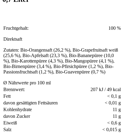
Fruchtgehalt:
100 %
Direktsaft
Zutaten: Bio-Orangensaft (26,2 %), Bio-Grapefruitsaft weiß
(25,6 %), Bio-Apfelsaft (23,3 %), Bio-Bananepüree (10,0
%), Bio-Karottenpüree (4,3 %), Bio-Mangopüree (4,1 %),
Bio-Birnenpüree (3,4 %), Bio-Pfirsichpüree (1,2 %), Bio-
Passionsfruchtsaft (1,2 %), Bio-Guavenpüree (0,7 %)
Ø Nährwerte pro 100 ml
Brennwert:
207 kJ / 49 kcal
Fett
< 0,1 g
davon gesättigten Fettsäuren
< 0,01 g
Kohlenhydrate
11 g
davon Zucker
11 g
Eiweiß
< 0,6 g
Salz
< 0,015 g