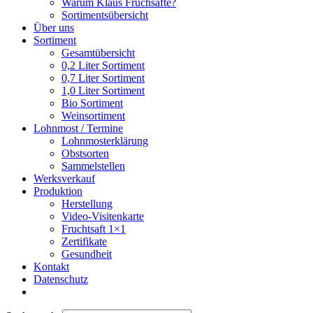
Warum Klaus Fruchsäfte?
Sortimentsübersicht
Über uns
Sortiment
Gesamtübersicht
0,2 Liter Sortiment
0,7 Liter Sortiment
1,0 Liter Sortiment
Bio Sortiment
Weinsortiment
Lohnmost / Termine
Lohnmosterklärung
Obstsorten
Sammelstellen
Werksverkauf
Produktion
Herstellung
Video-Visitenkarte
Fruchtsaft 1×1
Zertifikate
Gesundheit
Kontakt
Datenschutz