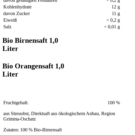
davon gesättigten Fettsäuren
< 0,2 g
Kohlenhydrate
12 g
davon Zucker
11 g
Eiweiß
< 0,2 g
Salz
< 0,01 g
Bio Birnensaft 1,0
Liter
Bio Orangensaft 1,0
Liter
Fruchtgehalt:
100 %
aus Streuobst, Direktsaft aus ökologischem Anbau, Region
Grimma-Oschatz
Zutaten: 100 % Bio-Birnensaft