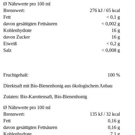
Ø Nährwerte pro 100 ml
Brennwert:
276 kJ / 65 kcal
Fett
< 0,1 g
davon gesättigten Fettsäuren
< 0,002 g
Kohlenhydrate
16 g
davon Zucker
16 g
Eiweiß
< 0,2 g
Salz
< 0,008 g
Fruchtgehalt:
100 %
Direktsaft mit Bio-Bienenhonig aus ökologischem Anbau
Zutaten: Bio-Karottensaft, Bio-Bienenhonig
Ø Nährwerte pro 100 ml
Brennwert:
135 kJ / 32 kcal
Fett
0,16 g
davon gesättigten Fettsäuren
0,16 g
Kohlenhydrate
7,1 g