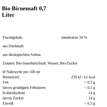
Bio Birnensaft 0,7
Liter
Fruchtgehalt:
mindestens 50 %
aus Direktsaft
aus ökologischem Anbau
Zutaten: Bio-Sauerkirschsaft, Wasser, Bio-Zucker
Ø Nährwerte pro 100 ml
Brennwert:
259 kJ / 61 kcal
Fett
< 0,5 g
davon gesättigten Fettsäuren
< 0,1 g
Kohlenhydrate
14 g
davon Zucker
14 g
Eiweiß
< 0,5 g