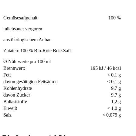
Gemüsesaftgehalt:
100 %
milchsauer vergoren
aus ökologischem Anbau
Zutaten: 100 % Bio-Rote Bete-Saft
Ø Nährwerte pro 100 ml
Brennwert:
195 kJ / 46 kcal
Fett
< 0,1 g
davon gesättigten Fettsäuren
< 0,1 g
Kohlenhydrate
9,7 g
davon Zucker
9,7 g
Ballaststoffe
1,2 g
Eiweiß
< 1,0 g
Salz
< 0,075 g