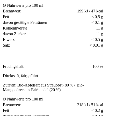
Ø Nährwerte pro 100 ml
Brennwert:
199 kJ / 47 kcal
Fett
< 0,5 g
davon gesättigte Fettsäuren
< 0,1 g
Kohlenhydrate
11 g
davon Zucker
11 g
Eiweiß
< 0,5 g
Salz
< 0,01 g
Fruchtgehalt:
100 %
Direktsaft, fairgeführt
Zutaten: Bio-Apfelsaft aus Streuobst (80 %), Bio-
Mangopüree aus Fairhandel (20 %)
Ø Nährwerte pro 100 ml
Brennwert:
218 kJ / 51 kcal
Fett
< 0,2 g