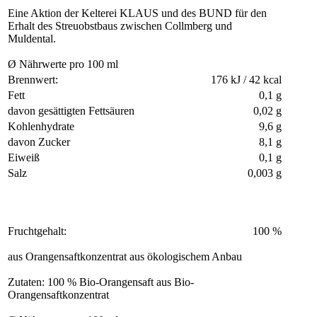
Eine Aktion der Kelterei KLAUS und des BUND für den
Erhalt des Streuobstbaus zwischen Collmberg und
Muldental.
Ø Nährwerte pro 100 ml
Brennwert:
176 kJ / 42 kcal
Fett
0,1 g
davon gesättigten Fettsäuren
0,02 g
Kohlenhydrate
9,6 g
davon Zucker
8,1 g
Eiweiß
0,1 g
Salz
0,003 g
Fruchtgehalt:
100 %
aus Orangensaftkonzentrat aus ökologischem Anbau
Zutaten: 100 % Bio-Orangensaft aus Bio-
Orangensaftkonzentrat