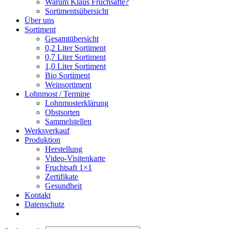
Warum Klaus Fruchsäfte?
Sortimentsübersicht
Über uns
Sortiment
Gesamtübersicht
0,2 Liter Sortiment
0,7 Liter Sortiment
1,0 Liter Sortiment
Bio Sortiment
Weinsortiment
Lohnmost / Termine
Lohnmosterklärung
Obstsorten
Sammelstellen
Werksverkauf
Produktion
Herstellung
Video-Visitenkarte
Fruchtsaft 1×1
Zertifikate
Gesundheit
Kontakt
Datenschutz