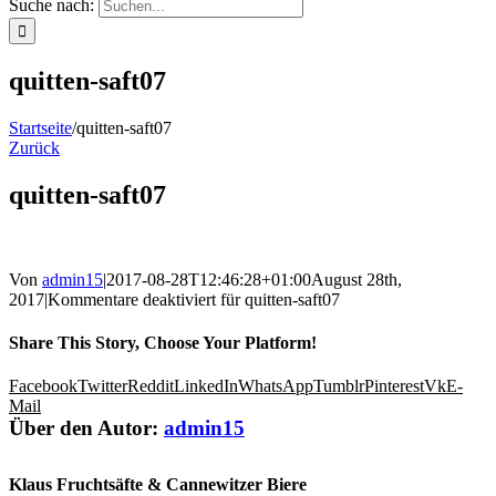
Suche nach:
quitten-saft07
Startseite
/
quitten-saft07
Zurück
quitten-saft07
Von
admin15
|
2017-08-28T12:46:28+01:00
August 28th,
2017
|
Kommentare deaktiviert
für quitten-saft07
Share This Story, Choose Your Platform!
Facebook
Twitter
Reddit
LinkedIn
WhatsApp
Tumblr
Pinterest
Vk
E-
Mail
Über den Autor:
admin15
Klaus Fruchtsäfte & Cannewitzer Biere