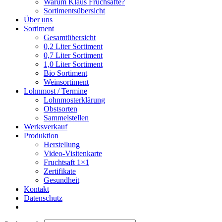
Warum Klaus Fruchsäfte?
Sortimentsübersicht
Über uns
Sortiment
Gesamtübersicht
0,2 Liter Sortiment
0,7 Liter Sortiment
1,0 Liter Sortiment
Bio Sortiment
Weinsortiment
Lohnmost / Termine
Lohnmosterklärung
Obstsorten
Sammelstellen
Werksverkauf
Produktion
Herstellung
Video-Visitenkarte
Fruchtsaft 1×1
Zertifikate
Gesundheit
Kontakt
Datenschutz