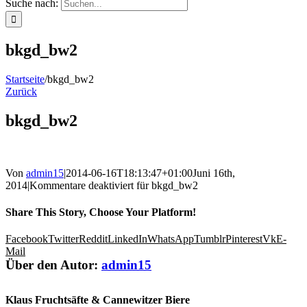
Suche nach:
bkgd_bw2
Startseite
/
bkgd_bw2
Zurück
bkgd_bw2
Von
admin15
|
2014-06-16T18:13:47+01:00
Juni 16th,
2014
|
Kommentare deaktiviert
für bkgd_bw2
Share This Story, Choose Your Platform!
Facebook
Twitter
Reddit
LinkedIn
WhatsApp
Tumblr
Pinterest
Vk
E-
Mail
Über den Autor:
admin15
Klaus Fruchtsäfte & Cannewitzer Biere