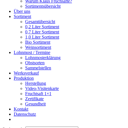
Warum Klaus Fruchsäfte?
Sortimentsübersicht
Über uns
Sortiment
Gesamtübersicht
0,2 Liter Sortiment
0,7 Liter Sortiment
1,0 Liter Sortiment
Bio Sortiment
Weinsortiment
Lohnmost / Termine
Lohnmosterklärung
Obstsorten
Sammelstellen
Werksverkauf
Produktion
Herstellung
Video-Visitenkarte
Fruchtsaft 1×1
Zertifikate
Gesundheit
Kontakt
Datenschutz