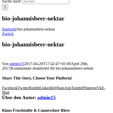
Suche nach:
bio-johannisbeer-nektar
Startseite
/
bio-johannisbeer-nektar
Zurück
bio-johannisbeer-nektar
Von
admin15
|
2017-04-20T17:42:47+01:00
April 20th,
2017
|
Kommentare deaktiviert
für bio-johannisbeer-nektar
Share This Story, Choose Your Platform!
Facebook
Twitter
Reddit
LinkedIn
WhatsApp
Tumblr
Pinterest
Vk
E-
Mail
Über den Autor:
admin15
Klaus Fruchtsäfte & Cannewitzer Biere