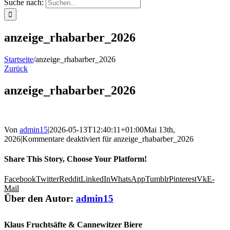
Suche nach:
anzeige_rhabarber_2026
Startseite
/
anzeige_rhabarber_2026
Zurück
anzeige_rhabarber_2026
Von
admin15
|
2026-05-13T12:40:11+01:00
Mai 13th,
2026
|
Kommentare deaktiviert
für anzeige_rhabarber_2026
Share This Story, Choose Your Platform!
Facebook
Twitter
Reddit
LinkedIn
WhatsApp
Tumblr
Pinterest
Vk
E-
Mail
Über den Autor:
admin15
Klaus Fruchtsäfte & Cannewitzer Biere