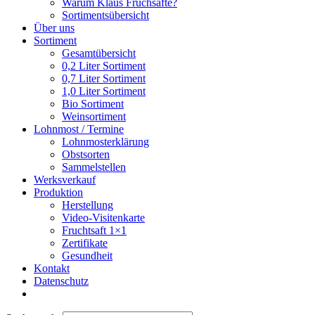
Warum Klaus Fruchsäfte?
Sortimentsübersicht
Über uns
Sortiment
Gesamtübersicht
0,2 Liter Sortiment
0,7 Liter Sortiment
1,0 Liter Sortiment
Bio Sortiment
Weinsortiment
Lohnmost / Termine
Lohnmosterklärung
Obstsorten
Sammelstellen
Werksverkauf
Produktion
Herstellung
Video-Visitenkarte
Fruchtsaft 1×1
Zertifikate
Gesundheit
Kontakt
Datenschutz