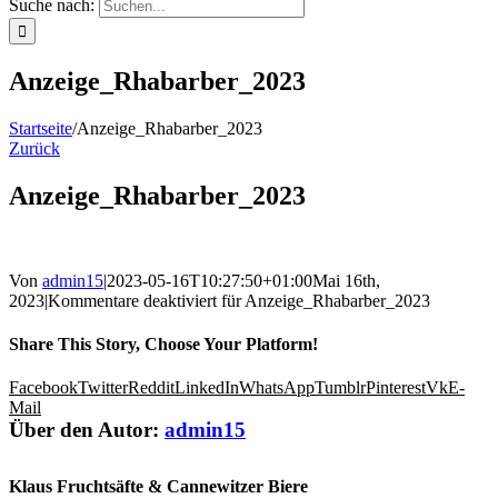
Suche nach:
Anzeige_Rhabarber_2023
Startseite
/
Anzeige_Rhabarber_2023
Zurück
Anzeige_Rhabarber_2023
Von
admin15
|
2023-05-16T10:27:50+01:00
Mai 16th,
2023
|
Kommentare deaktiviert
für Anzeige_Rhabarber_2023
Share This Story, Choose Your Platform!
Facebook
Twitter
Reddit
LinkedIn
WhatsApp
Tumblr
Pinterest
Vk
E-
Mail
Über den Autor:
admin15
Klaus Fruchtsäfte & Cannewitzer Biere