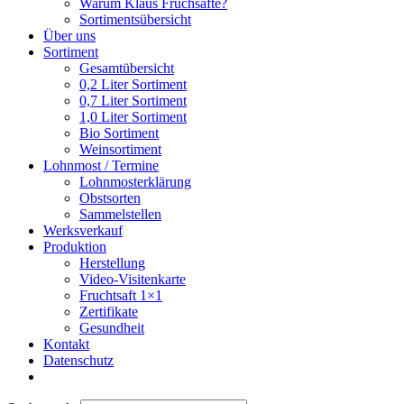
Warum Klaus Fruchsäfte?
Sortimentsübersicht
Über uns
Sortiment
Gesamtübersicht
0,2 Liter Sortiment
0,7 Liter Sortiment
1,0 Liter Sortiment
Bio Sortiment
Weinsortiment
Lohnmost / Termine
Lohnmosterklärung
Obstsorten
Sammelstellen
Werksverkauf
Produktion
Herstellung
Video-Visitenkarte
Fruchtsaft 1×1
Zertifikate
Gesundheit
Kontakt
Datenschutz