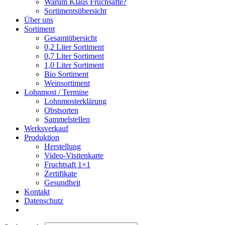
Warum Klaus Fruchsäfte?
Sortimentsübersicht
Über uns
Sortiment
Gesamtübersicht
0,2 Liter Sortiment
0,7 Liter Sortiment
1,0 Liter Sortiment
Bio Sortiment
Weinsortiment
Lohnmost / Termine
Lohnmosterklärung
Obstsorten
Sammelstellen
Werksverkauf
Produktion
Herstellung
Video-Visitenkarte
Fruchtsaft 1×1
Zertifikate
Gesundheit
Kontakt
Datenschutz