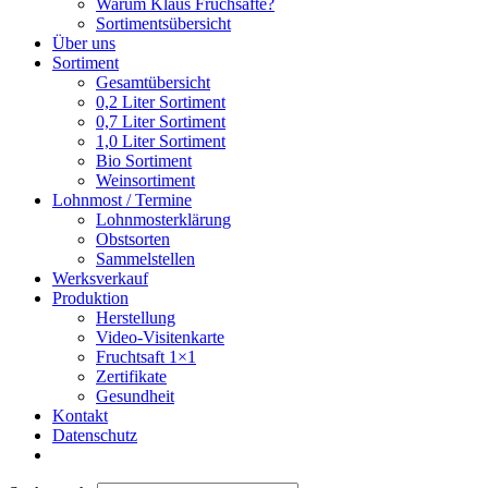
Warum Klaus Fruchsäfte?
Sortimentsübersicht
Über uns
Sortiment
Gesamtübersicht
0,2 Liter Sortiment
0,7 Liter Sortiment
1,0 Liter Sortiment
Bio Sortiment
Weinsortiment
Lohnmost / Termine
Lohnmosterklärung
Obstsorten
Sammelstellen
Werksverkauf
Produktion
Herstellung
Video-Visitenkarte
Fruchtsaft 1×1
Zertifikate
Gesundheit
Kontakt
Datenschutz