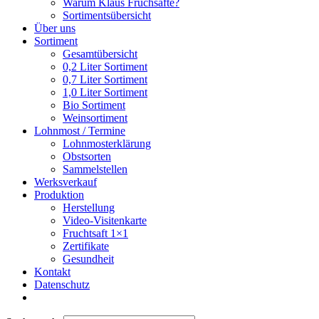
Warum Klaus Fruchsäfte?
Sortimentsübersicht
Über uns
Sortiment
Gesamtübersicht
0,2 Liter Sortiment
0,7 Liter Sortiment
1,0 Liter Sortiment
Bio Sortiment
Weinsortiment
Lohnmost / Termine
Lohnmosterklärung
Obstsorten
Sammelstellen
Werksverkauf
Produktion
Herstellung
Video-Visitenkarte
Fruchtsaft 1×1
Zertifikate
Gesundheit
Kontakt
Datenschutz