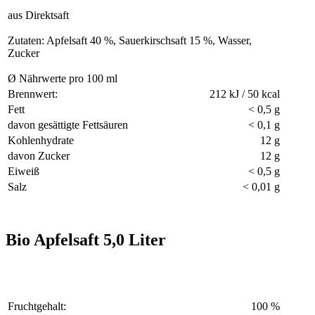
aus Direktsaft
Zutaten: Apfelsaft 40 %, Sauerkirschsaft 15 %, Wasser,
Zucker
Ø Nährwerte pro 100 ml
Brennwert:
212 kJ / 50 kcal
Fett
< 0,5 g
davon gesättigte Fettsäuren
< 0,1 g
Kohlenhydrate
12 g
davon Zucker
12 g
Eiweiß
< 0,5 g
Salz
< 0,01 g
Bio Apfelsaft 5,0 Liter
Fruchtgehalt:
100 %