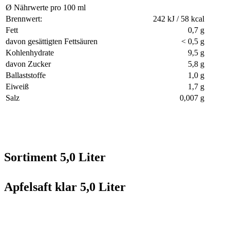
Ø Nährwerte pro 100 ml
Brennwert:
242 kJ / 58 kcal
Fett
0,7 g
davon gesättigten Fettsäuren
< 0,5 g
Kohlenhydrate
9,5 g
davon Zucker
5,8 g
Ballaststoffe
1,0 g
Eiweiß
1,7 g
Salz
0,007 g
Sortiment 5,0 Liter
Apfelsaft klar 5,0 Liter