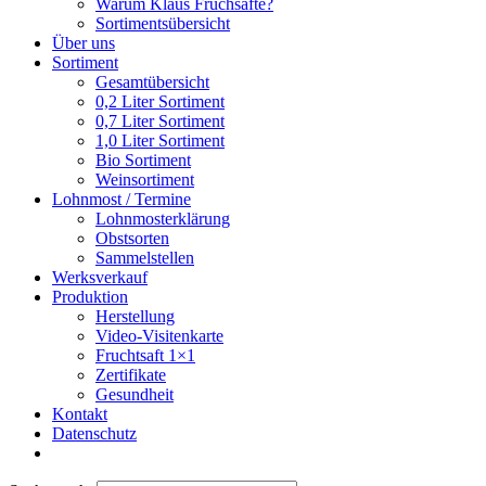
Warum Klaus Fruchsäfte?
Sortimentsübersicht
Über uns
Sortiment
Gesamtübersicht
0,2 Liter Sortiment
0,7 Liter Sortiment
1,0 Liter Sortiment
Bio Sortiment
Weinsortiment
Lohnmost / Termine
Lohnmosterklärung
Obstsorten
Sammelstellen
Werksverkauf
Produktion
Herstellung
Video-Visitenkarte
Fruchtsaft 1×1
Zertifikate
Gesundheit
Kontakt
Datenschutz