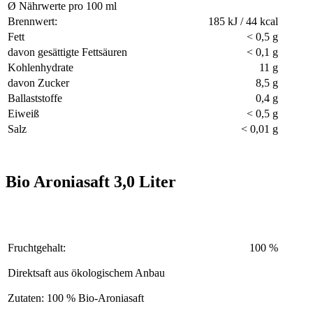
Ø Nährwerte pro 100 ml
Brennwert:
185 kJ / 44 kcal
Fett
< 0,5 g
davon gesättigte Fettsäuren
< 0,1 g
Kohlenhydrate
11 g
davon Zucker
8,5 g
Ballaststoffe
0,4 g
Eiweiß
< 0,5 g
Salz
< 0,01 g
Bio Aroniasaft 3,0 Liter
Fruchtgehalt:
100 %
Direktsaft aus ökologischem Anbau
Zutaten: 100 % Bio-Aroniasaft