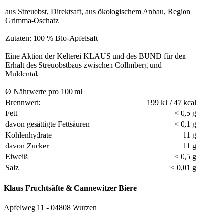
aus Streuobst, Direktsaft, aus ökologischem Anbau, Region
Grimma-Oschatz
Zutaten: 100 % Bio-Apfelsaft
Eine Aktion der Kelterei KLAUS und des BUND für den
Erhalt des Streuobstbaus zwischen Collmberg und
Muldental.
Ø Nährwerte pro 100 ml
Brennwert:
199 kJ / 47 kcal
Fett
< 0,5 g
davon gesättigte Fettsäuren
< 0,1 g
Kohlenhydrate
11 g
davon Zucker
11 g
Eiweiß
< 0,5 g
Salz
< 0,01 g
Klaus Fruchtsäfte & Cannewitzer Biere
Apfelweg 11 - 04808 Wurzen