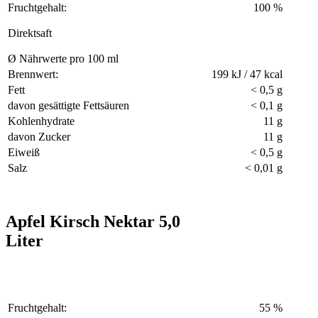
Fruchtgehalt:
100 %
Direktsaft
Ø Nährwerte pro 100 ml
Brennwert:
199 kJ / 47 kcal
Fett
< 0,5 g
davon gesättigte Fettsäuren
< 0,1 g
Kohlenhydrate
11 g
davon Zucker
11 g
Eiweiß
< 0,5 g
Salz
< 0,01 g
Apfel Kirsch Nektar 5,0
Liter
Fruchtgehalt:
55 %