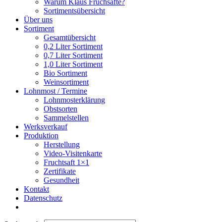
Warum Klaus Fruchsäfte?
Sortimentsübersicht
Über uns
Sortiment
Gesamtübersicht
0,2 Liter Sortiment
0,7 Liter Sortiment
1,0 Liter Sortiment
Bio Sortiment
Weinsortiment
Lohnmost / Termine
Lohnmosterklärung
Obstsorten
Sammelstellen
Werksverkauf
Produktion
Herstellung
Video-Visitenkarte
Fruchtsaft 1×1
Zertifikate
Gesundheit
Kontakt
Datenschutz