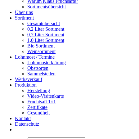
Warum Klaus Fruchsäfte?
Sortimentsübersicht
Über uns
Sortiment
Gesamtübersicht
0,2 Liter Sortiment
0,7 Liter Sortiment
1,0 Liter Sortiment
Bio Sortiment
Weinsortiment
Lohnmost / Termine
Lohnmosterklärung
Obstsorten
Sammelstellen
Werksverkauf
Produktion
Herstellung
Video-Visitenkarte
Fruchtsaft 1×1
Zertifikate
Gesundheit
Kontakt
Datenschutz